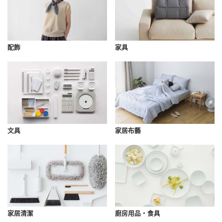
配飾
家具
文具
家居布藝
家居清潔
廚房用品・食具