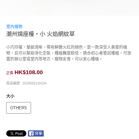
室內植物
潮州燒座檯‧小 火焰網紋草
小巧玲瓏，葉脈清晰，帶有鮮艷火紅的顔色，是一款深受人喜愛的植
物，且可以幫助淨化空氣。種植難度較低，適合初心者嘗試種植，可放
置於辦公室或室内等地方。寵物友善，可以安心種植。
HK$108.00
正價
商品編號
1510032116154
大小
OTHERS