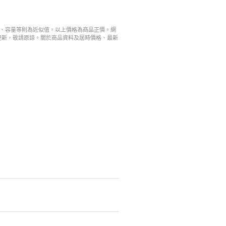
寸、容量等則為近似值。以上價格為商品正價。網
更新，敬請原諒。關於商品資料及屆時價格、最新
。