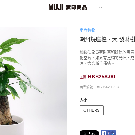
室內植物
潮州燒座檯‧大 發財
被認為象徵著財富和好運的寓意
化空氣。如果有足夠的光照，成
強，適合新手種植。
HK$258.00
正價
商品編號
1817756200313
大小
OTHERS