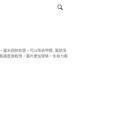
樹
，風水招財如意。可以吸收甲醛, 幫助淨
長速度會較快，葉片更加翠綠。生命力較