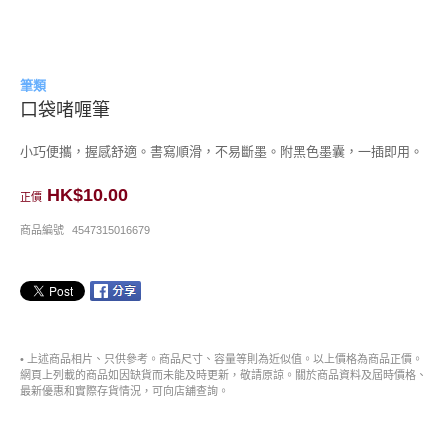
筆類
口袋啫喱筆
小巧便攜，握感舒適。書寫順滑，不易斷墨。附黑色墨囊，一插即用。
HK$10.00
正價
商品編號
4547315016679
• 上述商品相片、只供參考。商品尺寸、容量等則為近似值。以上價格為商品正價。
網頁上列載的商品如因缺貨而未能及時更新，敬請原諒。關於商品資料及屆時價格、
最新優惠和實際存貨情況，可向店舖查詢。