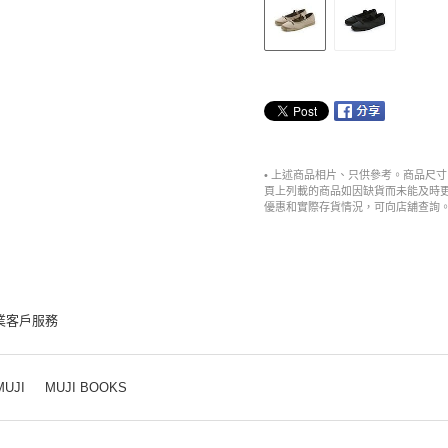
• 上述商品相片、只供參考。商品尺
頁上列載的商品如因缺貨而未能及時
優惠和實際存貨情況，可向店舖查詢
業客戶服務
MUJI
MUJI BOOKS