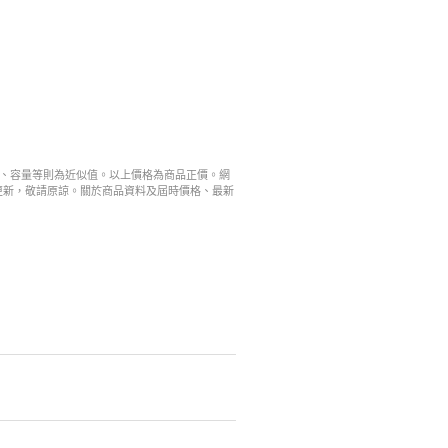
寸、容量等則為近似值。以上價格為商品正價。網
更新，敬請原諒。關於商品資料及屆時價格、最新
。