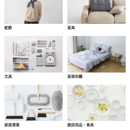
配飾
家具
文具
家居布藝
家居清潔
廚房用品・食具