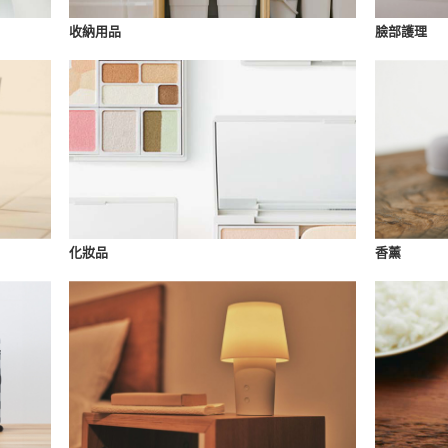
收納用品
臉部護理
化妝品
香薰