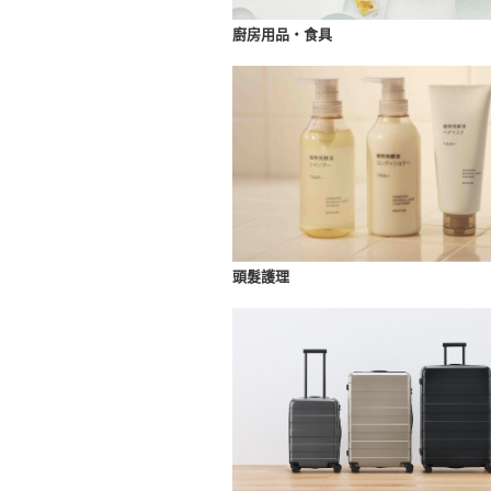
廚房用品・食具
頭髮護理