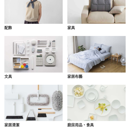
配飾
家具
文具
家居布藝
家居清潔
廚房用品・食具