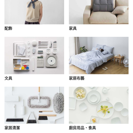
配飾
家具
文具
家居布藝
家居清潔
廚房用品・食具