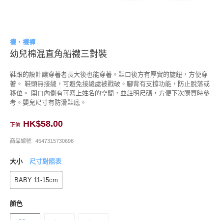
襪・襪褲
幼兒棉混直角船襪三對裝
鞋跟的設計讓穿著者長大後也能穿著。鞋口後方有厚實的旋鈕，方便穿
著。 鞋頭無接縫，可避免接縫處被戳破。腳背有支撐功能，防止脫落或
移位。 開口內側有可寫上姓名的空間，並註明尺碼，方便下次購買時參
考。嬰兒尺寸有防滑鞋底。
HK$58.00
正價
商品編號
4547315730698
大小
尺寸對照表
BABY 11-15cm
顏色