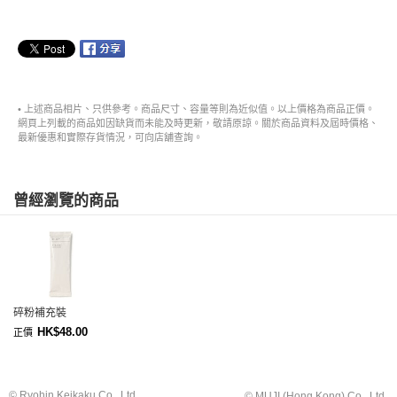
• 上述商品相片、只供參考。商品尺寸、容量等則為近似值。以上價格為商品正價。
網頁上列載的商品如因缺貨而未能及時更新，敬請原諒。關於商品資料及屆時價格、
最新優惠和實際存貨情況，可向店舖查詢。
曾經瀏覽的商品
碎粉補充裝
HK$48.00
正價
© Ryohin Keikaku Co., Ltd.
© MUJI (Hong Kong) Co., Ltd.