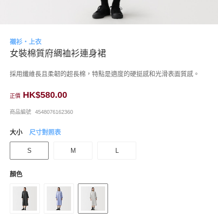
襯衫・上衣
女裝棉質府綢裇衫連身裙
採用纖維長且柔韌的超長棉，特點是適度的硬挺感和光滑表面質感。
HK$580.00
正價
商品編號
4548076162360
大小
尺寸對照表
S
M
L
顏色