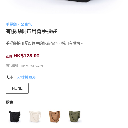
手提袋・公事包
有機棉帆布肩背手挽袋
手提袋採用厚度適中的帆布布料。採用有機棉。
HK$128.00
正價
商品編號
4548076173724
大小
尺寸對照表
NONE
顏色