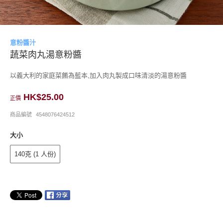
意粉醬汁
蔬菜肉丸湯意粉醬
以義大利的家庭菜餚為藍本,加入肉丸製成口味清淡的湯意粉醬
HK$25.00
正價
商品編號
4548076424512
大小
140克 (1 人份)