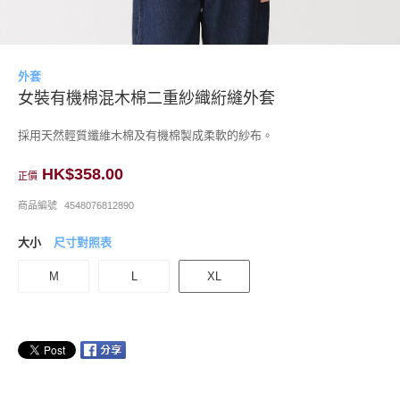
外套
女裝有機棉混木棉二重紗織絎縫外套
採用天然輕質纖維木棉及有機棉製成柔軟的紗布。
HK$358.00
正價
商品編號
4548076812890
大小
尺寸對照表
M
L
XL