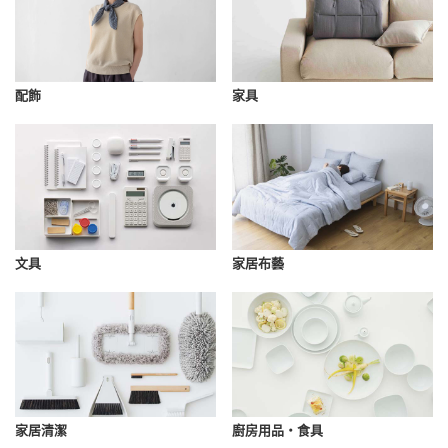
配飾
家具
文具
家居布藝
家居清潔
廚房用品・食具