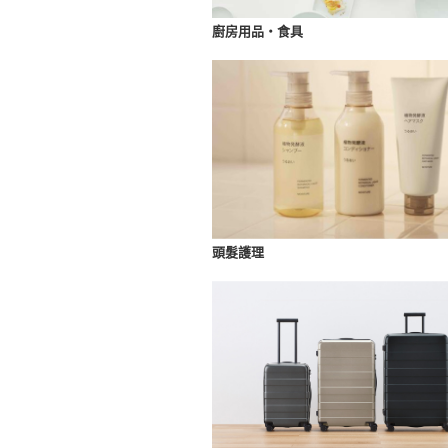
廚房用品・食具
頭髮護理