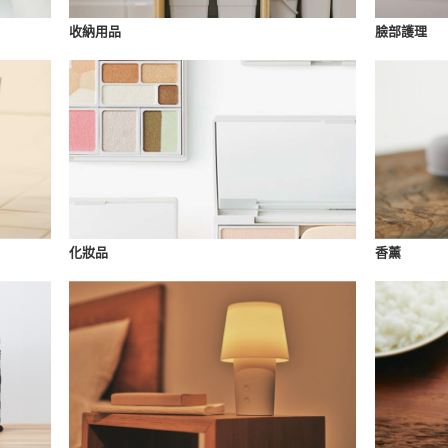
收納用品
臉部護理
化妝品
香薰