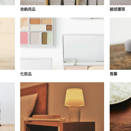
收納用品
臉部護理
化妝品
香薰