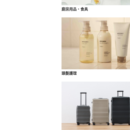
廚房用品・食具
頭髮護理