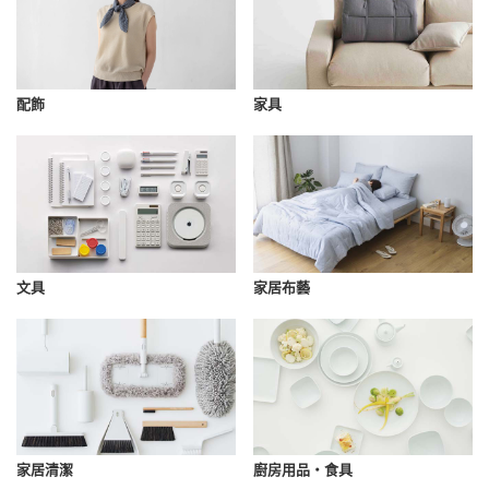
配飾
家具
文具
家居布藝
家居清潔
廚房用品・食具