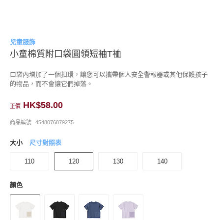
兒童服飾
小童棉質附口袋圓領短袖T裇
口袋內增加了一個扣環，讓您可以攜帶個人安全警報器或其他保護孩子
的物品，而不會讓它們掉落。
HK$58.00
正價
商品編號
4548076879275
大小
尺寸對照表
110
120
130
140
顏色