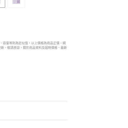
寸、容量等則為近似值。以上價格為商品正價。網
更新，敬請原諒。關於商品資料及屆時價格、最新
。