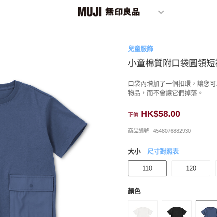
兒童服飾
小童棉質附口袋圓領短
口袋內增加了一個扣環，讓您可
物品，而不會讓它們掉落。
HK$58.00
正價
商品編號
4548076882930
大小
尺寸對照表
110
120
顏色