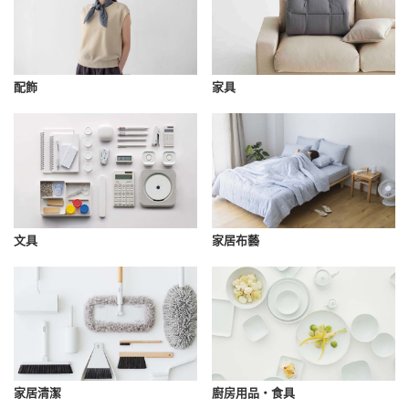
配飾
家具
文具
家居布藝
家居清潔
廚房用品・食具