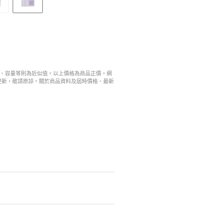
寸、容量等則為近似值。以上價格為商品正價。網
更新，敬請原諒。關於商品資料及屆時價格、最新
。