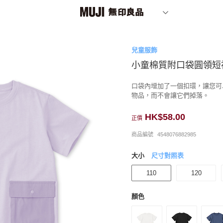
兒童服飾
小童棉質附口袋圓領短
口袋內增加了一個扣環，讓您可
物品，而不會讓它們掉落。
HK$58.00
正價
商品編號
4548076882985
大小
尺寸對照表
110
120
顏色