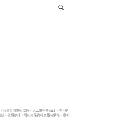
寸、容量等則為近似值。以上價格為商品正價。網
更新，敬請原諒。關於商品資料及屆時價格、最新
。