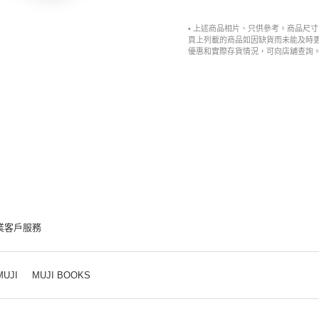
• 上述商品相片、只供參考。商品尺
頁上列載的商品如因缺貨而未能及時
優惠和實際存貨情況，可向店舖查詢
業客戶服務
MUJI
MUJI BOOKS