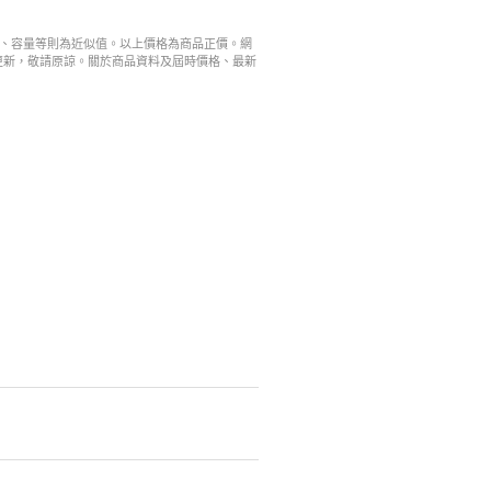
寸、容量等則為近似值。以上價格為商品正價。網
更新，敬請原諒。關於商品資料及屆時價格、最新
。