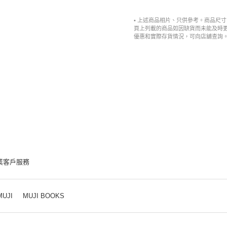
• 上述商品相片、只供參考。商品尺
頁上列載的商品如因缺貨而未能及時
優惠和實際存貨情況，可向店舖查詢
業客戶服務
MUJI
MUJI BOOKS