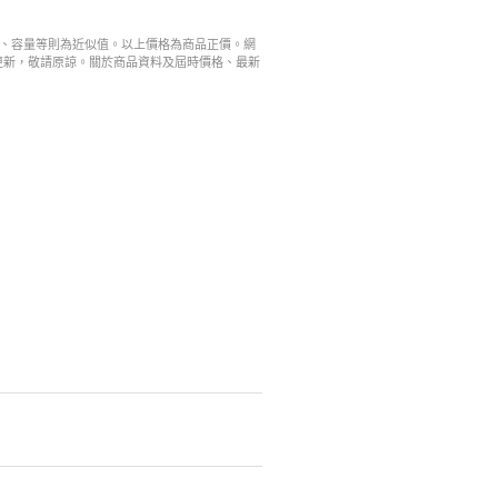
寸、容量等則為近似值。以上價格為商品正價。網
更新，敬請原諒。關於商品資料及屆時價格、最新
。