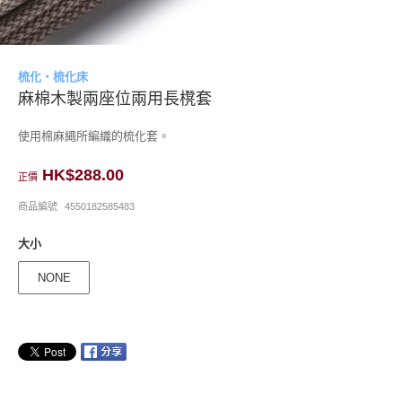
梳化・梳化床
麻棉木製兩座位兩用長櫈套
使用棉麻繩所編織的梳化套。
HK$288.00
正價
商品編號
4550182585483
大小
NONE