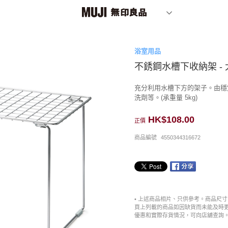
浴室用品
不銹鋼水槽下收納架 - 
充分利用水槽下方的架子。由穩
洗劑等。(承重量 5kg)
HK$108.00
正價
商品編號
4550344316672
• 上述商品相片、只供參考。商品尺
頁上列載的商品如因缺貨而未能及時
優惠和實際存貨情況，可向店舖查詢