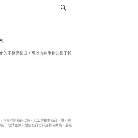
大
定的不銹鋼製成，可以收納重物如鍋子和
寸、容量等則為近似值。以上價格為商品正價。網
更新，敬請原諒。關於商品資料及屆時價格、最新
。