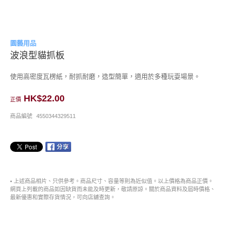
園藝用品
波浪型貓抓板
使用高密度瓦楞紙，耐抓耐磨，造型簡單，適用於多種玩耍場景。
HK$22.00
正價
商品編號
4550344329511
• 上述商品相片、只供參考。商品尺寸、容量等則為近似值。以上價格為商品正價。
網頁上列載的商品如因缺貨而未能及時更新，敬請原諒。關於商品資料及屆時價格、
最新優惠和實際存貨情況，可向店舖查詢。