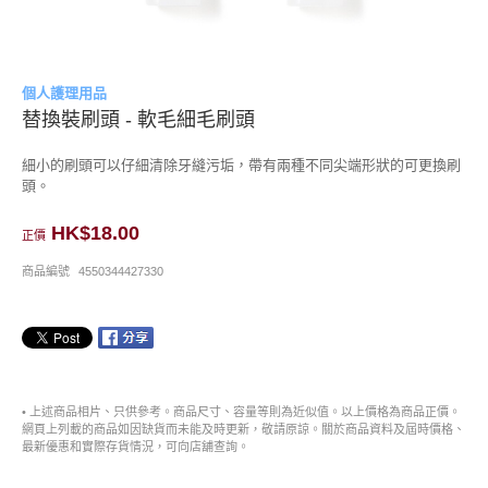
個人護理用品
替換裝刷頭 - 軟毛細毛刷頭
細小的刷頭可以仔細清除牙縫污垢，帶有兩種不同尖端形狀的可更換刷
頭。
HK$18.00
正價
商品編號
4550344427330
• 上述商品相片、只供參考。商品尺寸、容量等則為近似值。以上價格為商品正價。
網頁上列載的商品如因缺貨而未能及時更新，敬請原諒。關於商品資料及屆時價格、
最新優惠和實際存貨情況，可向店舖查詢。