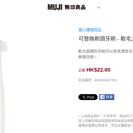
個人護理用品
可替換刷頭牙刷 - 軟
較大面積的牙刷可以有效清除牙
刷頭牙刷。
HK$22.00
正價
商品編號
4550344427453
• 上述商品相片、只供參考。商品尺
頁上列載的商品如因缺貨而未能及時
優惠和實際存貨情況，可向店舖查詢