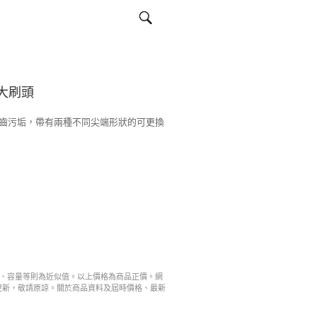
毛大刷頭
齒污垢，帶有兩種不同尖端形狀的可更換
寸、容量等則為近似值。以上價格為商品正價。網
更新，敬請原諒。關於商品資料及屆時價格、最新
。