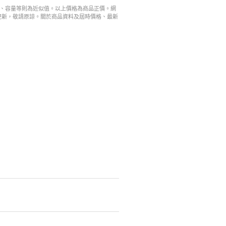
寸、容量等則為近似值。以上價格為商品正價。網
更新，敬請原諒。關於商品資料及屆時價格、最新
。