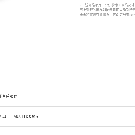
• 上述商品相片、只供參考。商品尺
頁上列載的商品如因缺貨而未能及時
優惠和實際存貨情況，可向店舖查詢
業客戶服務
MUJI
MUJI BOOKS