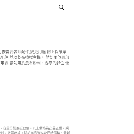
可按需要裝卸配件,變更用途 附上保護罩,
配件,並以乾布擦拭主機。 請勿用於面部
用途 請勿用於患有粉刺、皮疹的部位 使
寸、容量等則為近似值。以上價格為商品正價。網
更新，敬請原諒。關於商品資料及屆時價格、最新