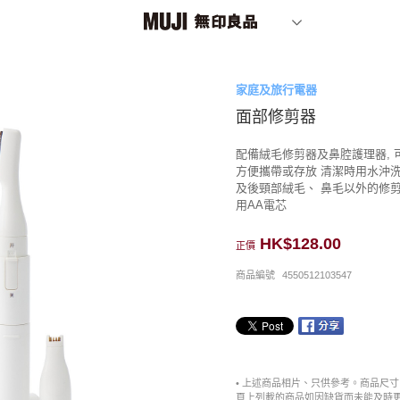
家庭及旅行電器
面部修剪器
配備絨毛修剪器及鼻腔護理器, 
方便攜帶或存放 清潔時用水沖洗
及後頸部絨毛、 鼻毛以外的修剪
用AA電芯
HK$128.00
正價
商品編號
4550512103547
• 上述商品相片、只供參考。商品尺
頁上列載的商品如因缺貨而未能及時