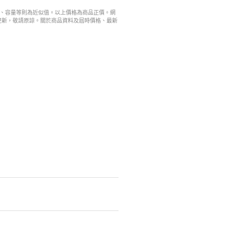
寸、容量等則為近似值。以上價格為商品正價。網
更新，敬請原諒。關於商品資料及屆時價格、最新
。