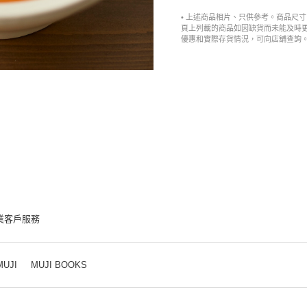
• 上述商品相片、只供參考。商品尺
頁上列載的商品如因缺貨而未能及時
優惠和實際存貨情況，可向店舖查詢
業客戶服務
MUJI
MUJI BOOKS