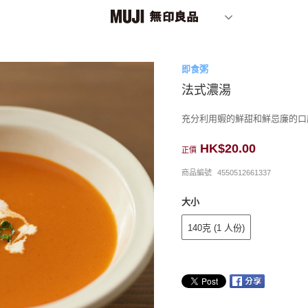
即食粥
法式濃湯
充分利用蝦的鮮甜和鮮忌廉的口
HK$20.00
正價
商品編號
4550512661337
大小
140克 (1 人份)