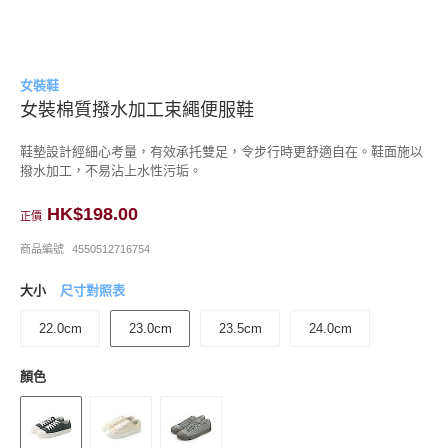
女裝鞋
女裝棉質撥水加工束繩便服鞋
鞋墊設計經細心考量，有效承托雙足，令步行時更舒適自在。鞋面施以
撥水加工，不易沾上水性污垢。
HK$198.00
正價
商品編號
4550512716754
大小
尺寸對照表
22.0cm
23.0cm
23.5cm
24.0cm
顏色