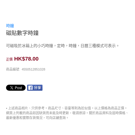
時鐘
磁貼數字時鐘
可磁吸於冰箱上的小巧時鐘，定時，時鐘，日曆三種模式可表示。
HK$78.00
正價
商品編號
4550512851028
• 上述商品相片、只供參考。商品尺寸、容量等則為近似值。以上價格為商品正價。
網頁上列載的商品如因缺貨而未能及時更新，敬請原諒。關於商品資料及屆時價格、
最新優惠和實際存貨情況，可向店舖查詢。