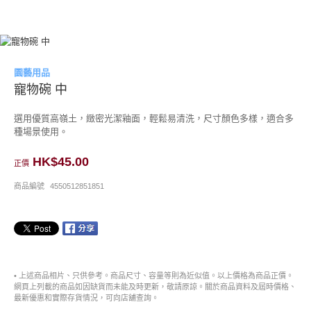
園藝用品
寵物碗 中
選用優質高嶺土，緻密光潔釉面，輕鬆易清洗，尺寸顏色多樣，適合多
種場景使用。
HK$45.00
正價
商品編號
4550512851851
• 上述商品相片、只供參考。商品尺寸、容量等則為近似值。以上價格為商品正價。
網頁上列載的商品如因缺貨而未能及時更新，敬請原諒。關於商品資料及屆時價格、
最新優惠和實際存貨情況，可向店舖查詢。