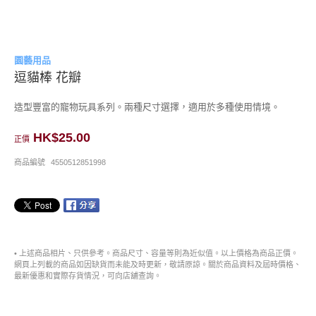
園藝用品
逗貓棒 花瓣
造型豐富的寵物玩具系列。兩種尺寸選擇，適用於多種使用情境。
HK$25.00
正價
商品編號
4550512851998
• 上述商品相片、只供參考。商品尺寸、容量等則為近似值。以上價格為商品正價。
網頁上列載的商品如因缺貨而未能及時更新，敬請原諒。關於商品資料及屆時價格、
最新優惠和實際存貨情況，可向店舖查詢。