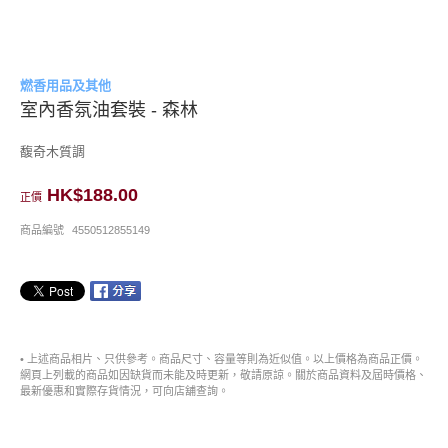
燃香用品及其他
室內香氛油套裝 - 森林
馥奇木質調
HK$188.00
正價
商品編號
4550512855149
• 上述商品相片、只供參考。商品尺寸、容量等則為近似值。以上價格為商品正價。
網頁上列載的商品如因缺貨而未能及時更新，敬請原諒。關於商品資料及屆時價格、
最新優惠和實際存貨情況，可向店舖查詢。