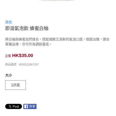
其他
即溶氣泡飲 蜂蜜白柚
將白柚與蜂蜜自然揉合，搭配細緻又清新的氣泡口感，微甜淡雅，適合
單獨品嚐，亦可作為調飲基底。
HK$35.00
正價
商品編號
4550512887287
大小
125克