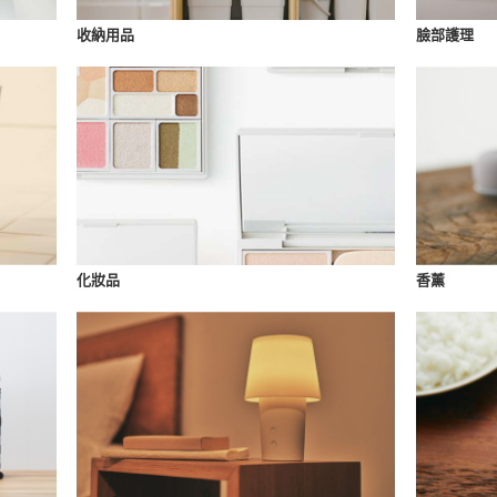
收納用品
臉部護理
化妝品
香薰