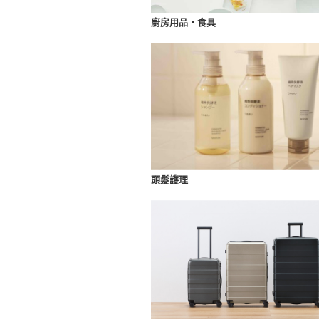
廚房用品・食具
頭髮護理