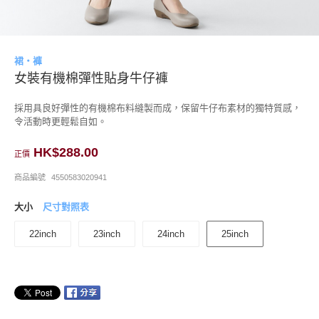
裙・褲
女裝有機棉彈性貼身牛仔褲
採用具良好彈性的有機棉布料縫製而成，保留牛仔布素材的獨特質感，
令活動時更輕鬆自如。
HK$288.00
正價
商品編號
4550583020941
大小
尺寸對照表
22inch
23inch
24inch
25inch