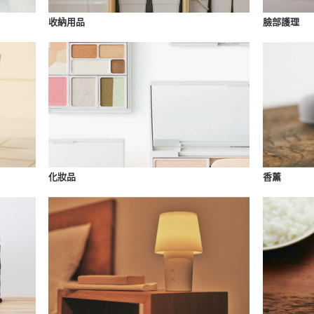
收納用品
臉部護理
化妝品
香薰