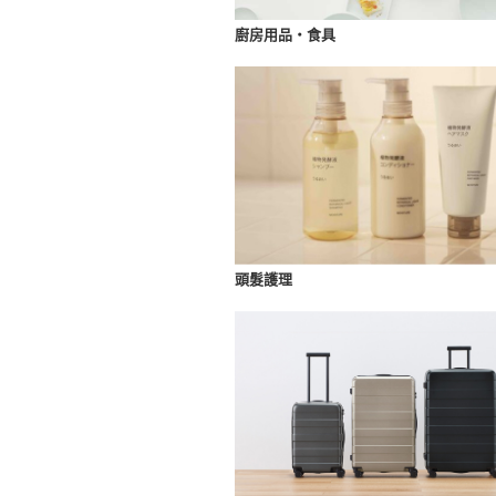
廚房用品・食具
頭髮護理