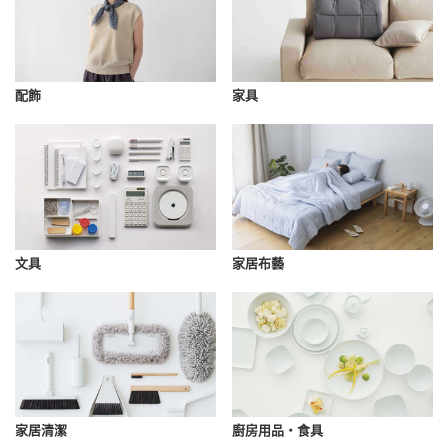
配飾
家具
文具
家居布藝
家居清潔
廚房用品・食具