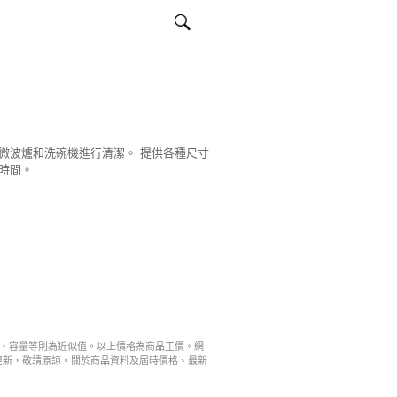
微波爐和洗碗機進行清潔。 提供各種尺寸
時間。
寸、容量等則為近似值。以上價格為商品正價。網
更新，敬請原諒。關於商品資料及屆時價格、最新
。