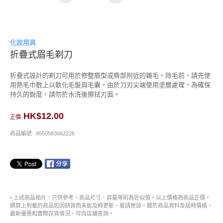
化妝用具
折疊式眉毛剃刀
折疊式設計的剃刀可用於修整眉型或唇部附近的雜毛。除毛前，請先使
用熱毛巾敷上以軟化毛髮與毛囊。由於刀刃尖端使用塗層處理，為確保
持久的銳度，請勿於水洗後擦拭刃面。
HK$12.00
正價
商品編號
4550583662226
• 上述商品相片、只供參考。商品尺寸、容量等則為近似值。以上價格為商品正價。
網頁上列載的商品如因缺貨而未能及時更新，敬請原諒。關於商品資料及屆時價格、
最新優惠和實際存貨情況，可向店舖查詢。