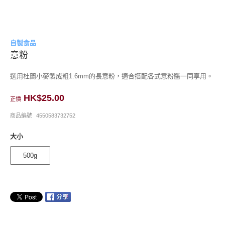
自製食品
意粉
選用杜蘭小麥製成粗1.6mm的長意粉，適合搭配各式意粉醬一同享用。
HK$25.00
正價
商品編號
4550583732752
大小
500g