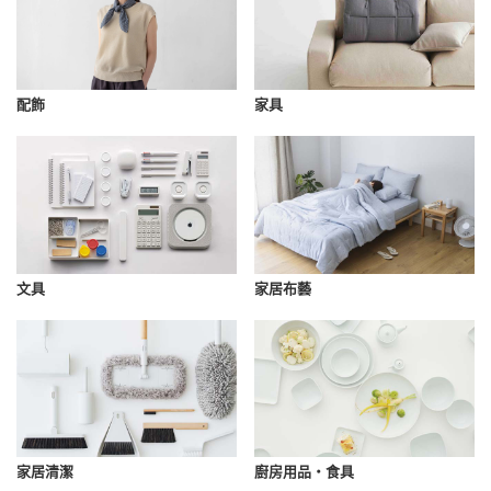
配飾
家具
文具
家居布藝
家居清潔
廚房用品・食具