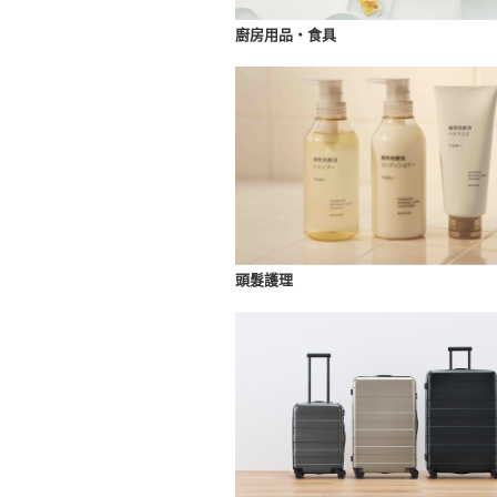
廚房用品・食具
頭髮護理