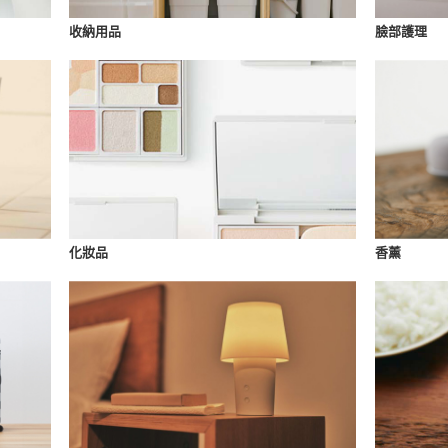
收納用品
臉部護理
化妝品
香薰