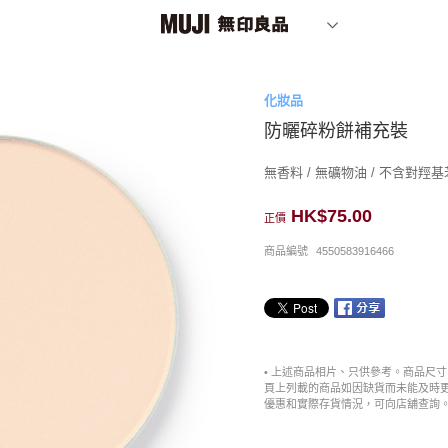
化妝品
防曬碎粉餅補充裝
無香料 / 無礦物油 / 不含對羥
HK$75.00
正價
商品編號
4550583916466
• 上述商品相片、只供參考。商品尺
頁上列載的商品如因缺貨而未能及時
優惠和實際存貨情況，可向店舖查詢