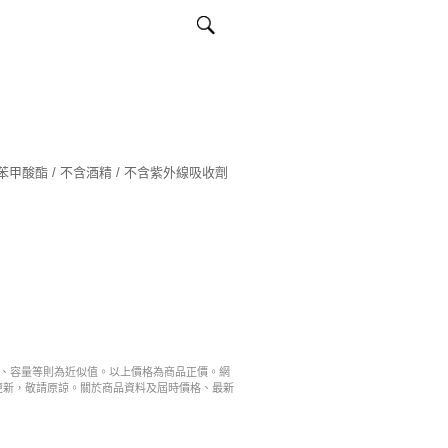
基苯甲酸酯 / 不含酒精 / 不含紫外線吸收劑
寸、容量等則為近似值。以上價格為商品正價。網
更新，敬請原諒。關於商品資料及屆時價格、最新
。