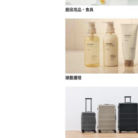
廚房用品・食具
頭髮護理