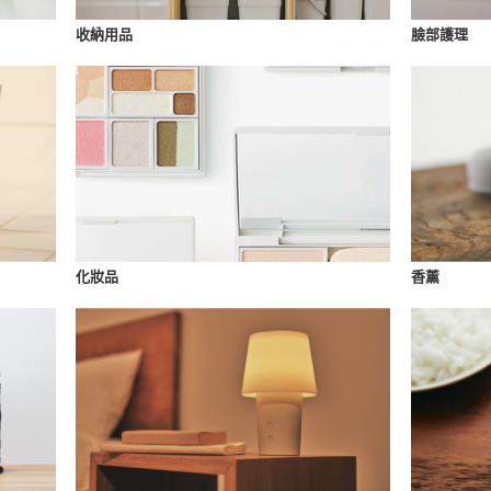
收納用品
臉部護理
化妝品
香薰